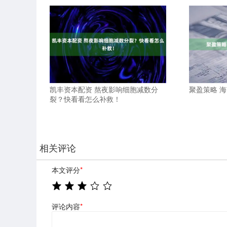
凯丰资本配资 熬夜影响细胞减数分
聚盈策略 
裂？快看看怎么补救！
相关评论
本文评分
*
评论内容
*