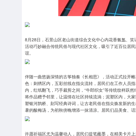
8月28日，石景山区老山街道综合文化中心内花香氤氲、笑
活动巧妙融合传统民俗与现代社区文化，吸引了近百位居民
谊。
伴随一曲悠扬深情的古筝独奏《长相思》，活动正式拉开帷
色：刺绣区内，五彩丝线在指尖流转，居民们在工作人员指
内，红纸翻飞，巧手裁剪之间，“牛郎织女”等传统纹样跃
将作品赠予邻里，让温情在社区持续流淌；泥塑区内，大家
塑银河鹊桥、刻写经典诗词，让古老民俗在指尖焕发新的生
暑的酸梅汤，为初秋傍晚增添一抹清凉。居民们品美食、话
许愿祈福区尤为温馨动人，居民们提笔蘸墨，在精美卡片上