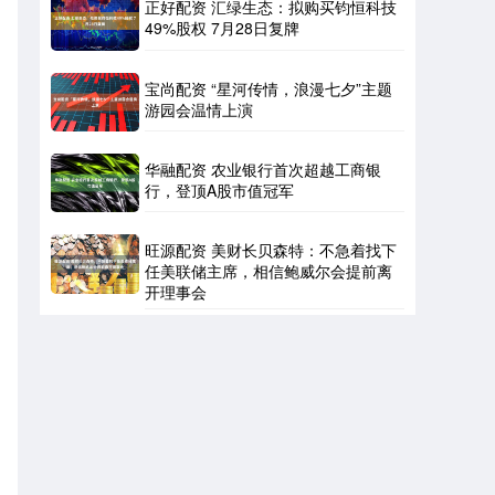
正好配资 汇绿生态：拟购买钧恒科技
49%股权 7月28日复牌
宝尚配资 “星河传情，浪漫七夕”主题
游园会温情上演
。
华融配资 农业银行首次超越工商银
行，登顶A股市值冠军
旺源配资 美财长贝森特：不急着找下
任美联储主席，相信鲍威尔会提前离
开理事会