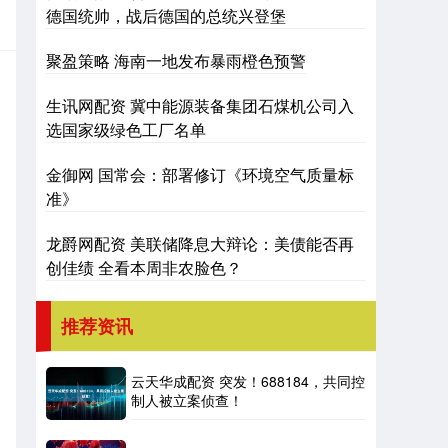
德国统帅，战后德国的总统兴登堡
聚盈策略 海南一地发布暴雨橙色预警
生讯网配资 冀中能源装备集团石煤机公司入
选国家级绿色工厂名单
金御网 国常会：部署修订《环境空气质量标
准》
龙爵网配资 美联储降息大辩论：美债能否再
创佳绩 全看本周非农脸色？
推荐资讯
云天华成配资 突发！688184，共同控
制人被立案侦查！