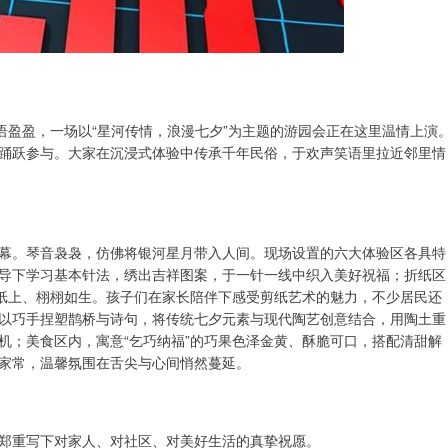
语盈盈，一场以“星河传情，浪漫七夕”为主题的游园会正在这里温情上演
踊跃参与。大家在沉浸式体验中传承千年民俗，于欢声笑语里拉近邻里情
幕。琴音袅袅，仿佛将银河星月带入人间。现场设置的六大体验区各具特
导下学习基本针法，绣出吉祥图案，于一针一线中织入美好祝福；折纸区
然纸上、栩栩如生。孩子们在家长陪伴下感受剪纸艺术的魅力，不少居民还
以巧手捏塑鹊桥与诗句，将传统七夕元素与现代陶艺创意结合，用陶土重
机；美食区内，寓意“乞巧纳福”的巧果色泽金黄、酥脆可口，搭配清甜解
家常，温馨氛围在舌尖与心间悄然蔓延。
郑重写下对家人、对社区、对美好生活的真挚祝愿。