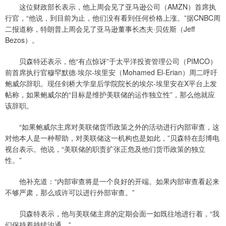
这位财政部长表示，他上周会见了亚马逊公司（AMZN）首席执
行官，“他说，到目前为止，他们没有看到任何价格上涨。”据CNBC周
二报道称，特朗普上周会见了亚马逊董事长杰夫·贝佐斯（Jeff
Bezos）。
贝森特还表示，他“有点惊讶”于太平洋投资管理公司（PIMCO）
前首席执行官穆罕默德·埃尔-埃里安（Mohamed El-Erian）周二呼吁
鲍威尔辞职。现任剑桥大学皇后学院院长的埃尔-埃里安在X平台上发
帖称，如果鲍威尔的“目标是维护美联储的运作独立性”，那么他就应
该辞职。
“如果鲍威尔主席对美联储货币政策之外的活动进行内部审查，这
对他本人是一种帮助，对美联储这一机构也是如此，”贝森特在彭博电
视台表示。他说，“美联储的职责扩张正危及他们货币政策的独立
性。”
他补充道：“内部审查将是一个良好的开端。如果内部审查看起来
不够严肃，那么或许可以进行外部审查。”
贝森特表示，他与美联储主席的定期会面一如既往地进行着，“我
们保持着持续沟通。”