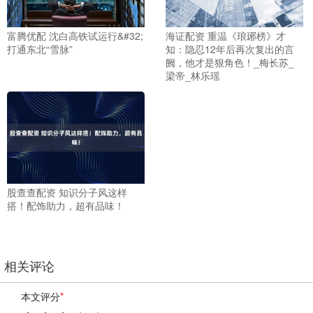
富腾优配 沈白高铁试运行&#32;
海证配资 重温《琅琊榜》才
打通东北“雪脉”
知：隐忍12年后再次复出的言
阙，他才是狠角色！_梅长苏_
梁帝_林乐瑶
股查查配资 知识分子风这样
搭！配饰助力，超有品味！
相关评论
本文评分
*