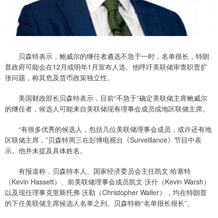
贝森特表示，鲍威尔的继任者遴选不急于一时，名单很长，特朗
普政府可能会在12月或明年1月宣布人选。他呼吁美联储审查职责扩
张问题，称其危及货币政策独立性。
美国财政部长贝森特表示，目前“不急于”确定美联储主席鲍威尔
的继任者，候选人可能来自美联储现有理事会成员或地区联储主席。
“有很多优秀的候选人，包括几位美联储理事会成员，或许还有地
区联储主席，”贝森特周三在彭博电视台《Surveillance》节目中表
示。他并未提及具体姓名。
有报道称，贝森特本人、国家经济委员会主任凯文·哈塞特
（Kevin Hassett）、前美联储理事会成员凯文·沃什（Kevin Warsh）
以及现任理事克里斯托弗·沃勒（Christopher Waller），均在特朗普
的下任美联储主席候选人名单之列。贝森特称“名单很长很长”。