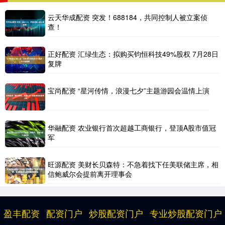
云天华成配资 突发！688184，共同控制人被立案侦
查！
正好配资 汇绿生态：拟购买钧恒科技49%股权 7月28日
复牌
宝尚配资 “星河传情，浪漫七夕”主题游园会温情上演
华融配资 农业银行首次超越工商银行，登顶A股市值冠
军
旺源配资 美财长贝森特：不急着找下任美联储主席，相
信鲍威尔会提前离开理事会
盈丰配资
配资门户
炒股配资门户
专业炒股配资门户