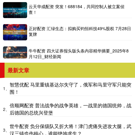
云天华成配资 突发！688184，共同控制人被立案侦
查！
正好配资 汇绿生态：拟购买钧恒科技49%股权 7月28日
复牌
牛牛配资 四大证券报头版头条内容精华摘要_2025年8
月12日_财经新闻
最新文章
智慧优配 马里重镇基达尔失守了，俄军和马里守军只能突
1、
围！
倍顺网配资 普法战争的战争英雄，一战里的德国统帅，战
2、
后德国的总统兴登堡
世牛配资 负分保级队又折大将！津门虎痛失进攻大腿，武
3、
汉三镇也伤核心，谁能绝地求生？