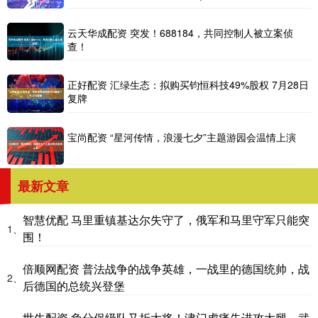
云天华成配资 突发！688184，共同控制人被立案侦
查！
正好配资 汇绿生态：拟购买钧恒科技49%股权 7月28日
复牌
宝尚配资 “星河传情，浪漫七夕”主题游园会温情上演
最新文章
智慧优配 马里重镇基达尔失守了，俄军和马里守军只能突
1、
围！
倍顺网配资 普法战争的战争英雄，一战里的德国统帅，战
2、
后德国的总统兴登堡
世牛配资 负分保级队又折大将！津门虎痛失进攻大腿，武