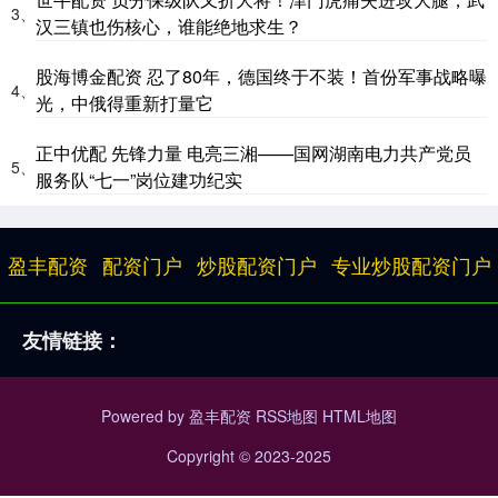
3、
汉三镇也伤核心，谁能绝地求生？
股海博金配资 忍了80年，德国终于不装！首份军事战略曝
4、
光，中俄得重新打量它
正中优配 先锋力量 电亮三湘——国网湖南电力共产党员
5、
服务队“七一”岗位建功纪实
盈丰配资
配资门户
炒股配资门户
专业炒股配资门户
友情链接：
Powered by
盈丰配资
RSS地图
HTML地图
Copyright
© 2023-2025