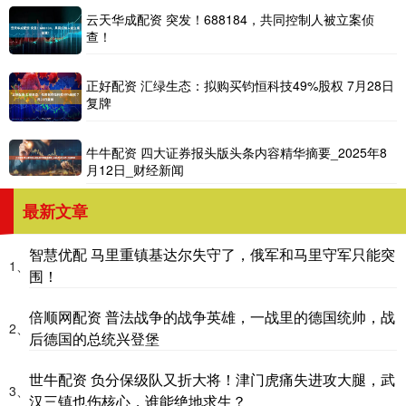
云天华成配资 突发！688184，共同控制人被立案侦
查！
正好配资 汇绿生态：拟购买钧恒科技49%股权 7月28日
复牌
牛牛配资 四大证券报头版头条内容精华摘要_2025年8
月12日_财经新闻
最新文章
智慧优配 马里重镇基达尔失守了，俄军和马里守军只能突
1、
围！
倍顺网配资 普法战争的战争英雄，一战里的德国统帅，战
2、
后德国的总统兴登堡
世牛配资 负分保级队又折大将！津门虎痛失进攻大腿，武
3、
汉三镇也伤核心，谁能绝地求生？