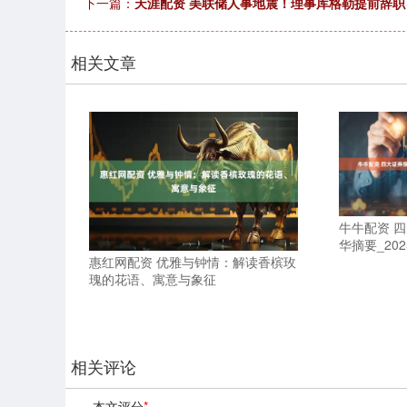
下一篇：
天涯配资 美联储人事地震！理事库格勒提前辞职
相关文章
牛牛配资 
华摘要_20
惠红网配资 优雅与钟情：解读香槟玫
瑰的花语、寓意与象征
相关评论
本文评分
*