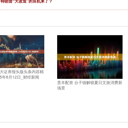
 特朗普“大改造”的良机来了？
四大证券报头版头条内容精
25年8月12日_财经新闻
贵丰配资 台子镇解锁夏日文旅消费新
场景