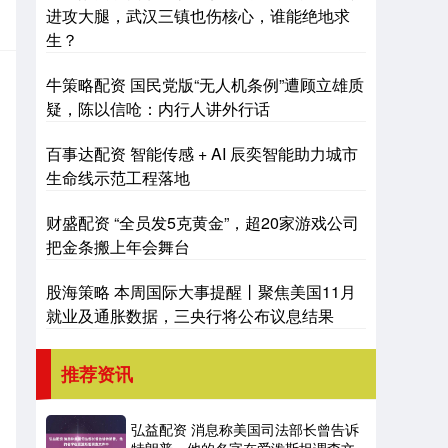
进攻大腿，武汉三镇也伤核心，谁能绝地求
生？
牛策略配资 国民党版“无人机条例”遭顾立雄质
疑，陈以信呛：内行人讲外行话
百事达配资 智能传感 + AI 辰奕智能助力城市
生命线示范工程落地
财盛配资 “全员发5克黄金”，超20家游戏公司
把金条搬上年会舞台
股海策略 本周国际大事提醒丨聚焦美国11月
就业及通胀数据，三央行将公布议息结果
推荐资讯
弘益配资 消息称美国司法部长曾告诉