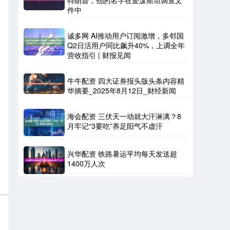
特朗普，他的名字在爱泼斯坦调查文
件中
诚多网 AI推动用户订阅激增，多邻国
Q2日活用户同比飙升40%，上调全年
营收指引 | 财报见闻
牛牛配资 四大证券报头版头条内容精
华摘要_2025年8月12日_财经新闻
，
海会配资 三伏天一动就大汗淋漓？8
月牢记“3要吃”养足阳气不虚汗
兴华配资 铁路暑运平均每天发送超
1400万人次