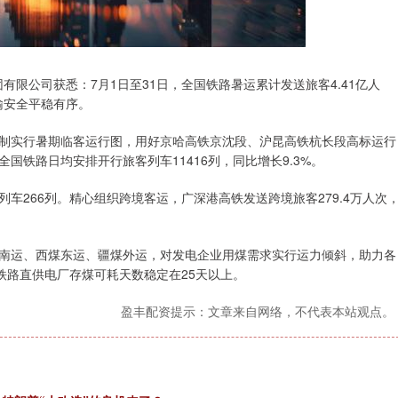
有限公司获悉：7月1日至31日，全国铁路暑运累计发送旅客4.41亿人
运输安全平稳有序。
制实行暑期临客运行图，用好京哈高铁京沈段、沪昆高铁杭长段高标运行
铁路日均安排开行旅客列车11416列，同比增长9.3%。
车266列。精心组织跨境客运，广深港高铁发送跨境旅客279.4万人次
南运、西煤东运、疆煤外运，对发电企业用煤需求实行运力倾斜，助力各
家铁路直供电厂存煤可耗天数稳定在25天以上。
盈丰配资提示：文章来自网络，不代表本站观点。