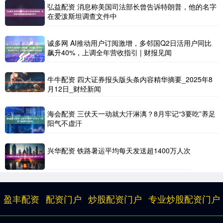
弘益配资 消息称美国司法部长曾告诉特朗普，他的名字
在爱泼斯坦调查文件中
诚多网 AI推动用户订阅激增，多邻国Q2日活用户同比
飙升40%，上调全年营收指引 | 财报见闻
牛牛配资 四大证券报头版头条内容精华摘要_2025年8
月12日_财经新闻
海会配资 三伏天一动就大汗淋漓？8月牢记“3要吃”养足
阳气不虚汗
兴华配资 铁路暑运平均每天发送超1400万人次
盈丰配资
配资门户
炒股配资门户
专业炒股配资门户