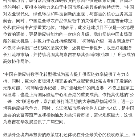
柯沛瑜坦言，吸引嘉吉持续加码投资的原因不仅是政策层面、营商环
境的利好，更根本的动力来自于中国市场自身具备的独特优势。“中国
对农业现代化、绿色转型和科技创新的重视，与嘉吉的核心业务高度
契合。同时，中国是全球农产品供应链中的关键市场，在嘉吉全球业
务和供应链中占据重要地位。”她表示，此次迁建项目不仅是一次地理
位置的调整，更是供应链能力的一次综合升级。我们坚信中国市场蕴
藏的巨大机遇，并致力于在此持续深耕。”柯沛瑜介绍，嘉吉南通新厂
不仅将承续旧厂已积累的坚实优势，还将进一步提升，以更好地服务
长江流域市场，并持续巩固其与嘉吉在华其余5家粮油加工厂所形成的
高效协作网络。
“中国在供应链数字化转型领域为嘉吉提升供应链效率提供了有力支
持。同时，巨大的市场潜力和完备的产业配套也让嘉吉看到了发展的
无限可能。”柯沛瑜告诉记者，新厂选址毗邻的南通港，不仅是国家主
枢纽港，也是上海国际航运中心组合港的重要成员。依托其优越的“公
—铁—水”联运条件，嘉吉能够打造理想的大宗商品物流枢纽，进一步
增强供应链竞争力。同时，长江流域市场的常住人口约4.4亿，是中国
重要的农畜养殖产区和植物油及肉类消费市场，需求规模巨大，这也
为嘉吉在华发展提供了广阔空间。
鼓励外企境内再投资的政策红利还体现在外企最关心的税收政策上。9