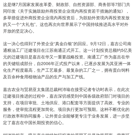
这是继7月国家发展改革委、财政部、自然资源部、商务部等7部门共
同印发《关于实施鼓励外商投资企业境内再投资若干措施的通知》，
多举措促进外商投资企业境内再投资后，为鼓励外资境内再投资发放
的又一个“大礼包”。这也再次向世界展示了中国持续推进高水平对外
开放的坚定决心。
这一决心也得到了外资企业“真金白银”的回应。9月12日，嘉吉公司南
通粮油工厂迁建项目在江苏南通正式开工。这一计划投资总额约5亿美
元的迁建项目是嘉吉在华又一重要战略投资。南通工厂作为嘉吉在华
的关键组成部分，自2006年正式投产以来，已逐步发展为其亚洲一体
化生产程度最高，生产工艺最多、最复杂的工厂之一，拥有蛋白饲料
及百余种食用植物油产品的生产与加工产线。
嘉吉农业与贸易亚太集团总裁柯沛瑜在接受记者专访时表示，在此次
迁建项目推进的过程中，嘉吉深切感受到中国各级政府部门对项目的
支持，在项目审批、土地供应、港口配套等方面提供了高效、专业的
服务，使审批流程更加简化、项目执行更加可预期。这种不断优化的
行政效率和协同服务，让外资企业能够更专注于业务发展，进一步坚
定了嘉吉在中国长期投资的信心。