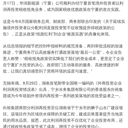
月17日，华润新能源（宁夏）公司顺利办结宁夏首笔境外投资者以利
润再投资税收抵免业务，成为国家税收优惠政策在宁夏的首次实践。
这是今年6月国家税务总局、财政部、商务部联合印发的《关于延续实
施境外投资者以分配利润直接投资暂不征收预提所得税政策的公
告》，正是从政策“纸面红利”到企业“账面实惠”的具像化体现。
从信息填报的细节把控到申报材料的规范准备，再到审批流程的加速
推进，宁夏商务厅以高效服务打通政策落地“最后一公里”，令企业负
责人称赞：“税收抵免政策切实降低了我们的资金成本，更坚定了企业
在宁夏扩大投资的决心。政府部门主动靠前的服务、高效便捷的审
批，让我们真切感受到了营商环境的温度与速度。”
无独有偶。8月29日，湖南首笔附带全国唯一编码的《外商投资企业
利润再投资情况表》出具，宁乡水务集团有限公司的香港股东向裕集
团成为今年鼓励外资境内再投资一系列政策落地的首批受益者之一。
向裕集团将部分利润再投资至位湖南省于宁乡市的狮子山水厂建设项
目。该项目作为区域供水保障的关键工程，建成后将显著提升当地居
民的用水品质。据悉，此次利润再投资不仅优化了企业投资布局，还
通过税收抵免政策节省了成本，增强了企业的投资信心。