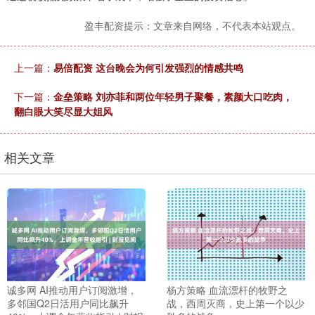
盈丰配资提示：文章来自网络，不代表本站观点。
上一篇：
易倍配资 这台晚会为何引发强烈的情感共鸣
下一篇：
金垒策略 刘亦菲和两位年轻男子聚餐，素颜大口吃肉，
翻白眼大笑尽显大姐风
相关文章
诚多网 AI推动用户订阅激增，
杨方策略 血流漂杆的牧野之
多邻国Q2日活用户同比飙升
战，西周灭商，史上第一个以少