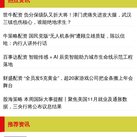
世牛配资 负分保级队又折大将！津门虎痛失进攻大腿，武汉
三镇也伤核心，谁能绝地求生？
牛策略配资 国民党版“无人机条例”遭顾立雄质疑，陈以信
呛：内行人讲外行话
百事达配资 智能传感 + AI 辰奕智能助力城市生命线示范工程
落地
财盛配资 “全员发5克黄金”，超20家游戏公司把金条搬上年会
舞台
股海策略 本周国际大事提醒丨聚焦美国11月就业及通胀数
据，三央行将公布议息结果
推荐资讯